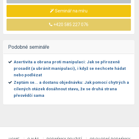
Seminář na míru
+420 585 227 076
Podobné semináře
Asertivita a obrana proti manipulaci: Jak se přirozeně
prosadit (a ubránit manipulaci), i když se nechcete hádat
nebo podlézat
Zeptám se... a dostanu objednávku: Jak pomocí chytrých a
cílených otázek dosáhnout stavu, že se druhá strana
přesvědčí sama