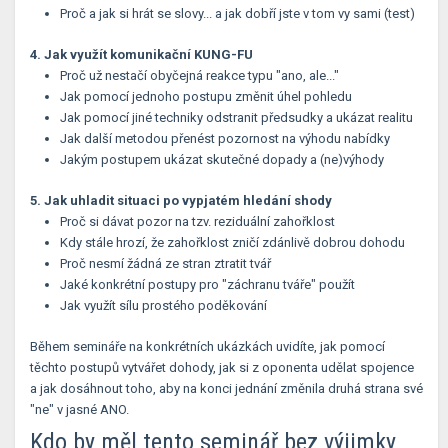
Proč a jak si hrát se slovy... a jak dobří jste v tom vy sami (test)
4. Jak využít komunikační KUNG-FU
Proč už nestačí obyčejná reakce typu "ano, ale..."
Jak pomocí jednoho postupu změnit úhel pohledu
Jak pomocí jiné techniky odstranit předsudky a ukázat realitu
Jak další metodou přenést pozornost na výhodu nabídky
Jakým postupem ukázat skutečné dopady a (ne)výhody
5. Jak uhladit situaci po vypjatém hledání shody
Proč si dávat pozor na tzv. reziduální zahořklost
Kdy stále hrozí, že zahořklost zničí zdánlivě dobrou dohodu
Proč nesmí žádná ze stran ztratit tvář
Jaké konkrétní postupy pro "záchranu tváře" použít
Jak využít sílu prostého poděkování
Během semináře na konkrétních ukázkách uvidíte, jak pomocí
těchto postupů vytvářet dohody, jak si z oponenta udělat spojence
a jak dosáhnout toho, aby na konci jednání změnila druhá strana své
"ne" v jasné ANO.
Kdo by měl tento seminář bez výjimky