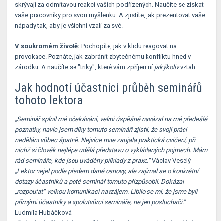
skrývají za odmítavou reakcí vašich podřízených. Naučíte se získat
vaše pracovníky pro svou myšlenku. A zjistíte, jak prezentovat vaše
nápady tak, aby je všichni vzali za své.
V soukromém životě:
Pochopíte, jak v klidu reagovat na
provokace. Poznáte, jak zabránit zbytečnému konfliktu hned v
zárodku. A naučíte se "triky", které vám zpříjemní
jakýkoliv
vztah.
Jak hodnotí účastníci průběh seminářů
tohoto lektora
„Seminář splnil mé očekávání, velmi úspěšně navázal na mé předešlé
poznatky, navíc jsem díky tomuto semináři zjistil, že svoji práci
nedělám vůbec špatně. Nejvíce mne zaujala praktická cvičení, při
nichž si člověk nejlépe udělá představu o vykládaných pojmech. Mám
rád semináře, kde jsou uváděny příklady z praxe.“
Václav Veselý
„Lektor nejel podle předem dané osnovy, ale zajímal se o konkrétní
dotazy účastníků a poté seminář tomuto přizpůsobil. Dokázal
„rozpoutat“ velkou komunikaci navzájem. Líbilo se mi, že jsme byli
přímými účastníky a spolutvůrci semináře, ne jen posluchači.“
Ludmila Hubáčková