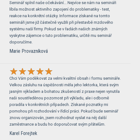
Seminář splnil naše očekávání... Nejvíce se nám na semináři
líbila možnost aktivního zapojení do problematiky - test,
reakce na konkrétní otázky. Informace získané na tomto
semináři jsme již částečně využili při přestavbě mzdového
systému naší firmy. Pokud se v řadách našich známých
vyskytne zájemce o tuto problematiku, určitě mu seminář
doporučíme.
Marie Provazníková
Chci Vám poděkovat za velmi kvalitní obsah i formu semináře.
Velkou zásluhu na úspěšnosti měla jeho lektorka, která svým
jasným výkladem a bohatou zkušeností z praxe nejen vynutila
naši soustředěnou pozornost při výkladu, ale i odborně
poradila v konkrétních případech. Získané poznatky mi
pomohou při rozhodování v řídící práci. Pokud bude seminář
znovu organizován, jsem rozhodnut vyslat na něj další
zaměstnance a budu ho doporučovat svým přátelům.
Karel Forejtek