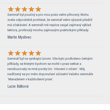
Seminář byl poučný a pro mou práci velmi přínosný. Mohu
zcela odpovědně prohlásit, že seminář velmi výrazně předčil
má očekávání. A semináři mě nejvíce zaujal zajímavý výklad
lektora, protknutý mnoha zajímavými praktickými příklady.
Martin Myslívec
Seminář byl na vynikající úrovni. Vše bylo podloženo četnými
příklady, se kterými bychom se mohli v praxi setkat a
nevzbuzovaly ve mně pocity tzv. ´mluvení o ničem´. Můj
nadřízený se po mém doporučení zúčastní Vašeho semináře
´Manažerem v každodenní praxi´.
Lucie Bálková