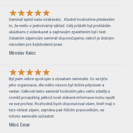
Seminář splnil naše očekávání... Kladně hodnotíme především
to, že nešlo o jednotvárný výklad. Celý průběh byl prokládán
ukázkami z videokazet a zajímavým zpestřením byl i test.
Ostatním zájemcům seminář doporučujeme, neboť je dobrým
návodem pro každodenní praxi.
Miroslav Kaloc
Byl jsem velice spokojen s obsahem semináře. Co se týče
jeho organizace, dle mého názoru byl dobře připraven a
veden. Celkově tento seminář hodnotím jako velmi zdařilý a
rovněž prospěšný, jelikož nově získané informace mohu využít
ve své profesi. Rozhodně bych doporučoval všem, kteří mají o
tuto oblast zájem, zejména pak řídícím pracovníkům, se
tohoto semináře zúčastnit.
Miloš Exnar