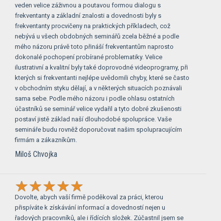
veden velice záživnou a poutavou formou dialogu s
frekventanty a základní znalosti a dovednosti byly s
frekventanty procvičeny na praktických příkladech, což
nebývá u všech obdobných seminářů zcela běžné a podle
mého názoru právě toto přináší frekventantům naprosto
dokonalé pochopení probírané problematiky. Velice
ilustrativní a kvalitní byly také doprovodné videoprogramy, při
kterých si frekventanti nejlépe uvědomili chyby, které se často
v obchodním styku dělají, a v některých situacích poznávali
sama sebe. Podle mého názoru i podle ohlasu ostatních
účastníků se seminář velice vydařil a tyto dobré zkušenosti
postaví jistě základ naší dlouhodobé spolupráce. Vaše
semináře budu rovněž doporučovat našim spolupracujícím
firmám a zákazníkům.
Miloš Chvojka
Dovolte, abych vaší firmě poděkoval za práci, kterou
přispíváte k získávání informací a dovedností nejen u
řadových pracovníků, ale i řídících složek. Zúčastnil jsem se